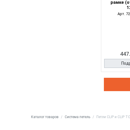
рамке (
1
Арт. 7
447.
Под
Каталог товаров
Система петель
Петли CLIP и CLIP T