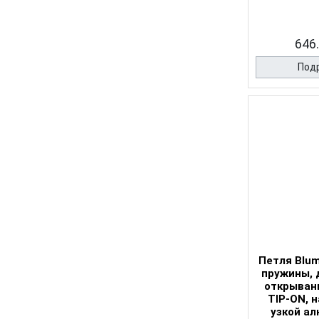
646.
Под
Петля Blum
пружины, 
открывани
TIP-ON, н
узкой а