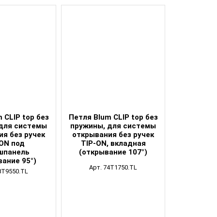
 CLIP top без
Петля Blum CLIP top без
для системы
пружины, для системы
ия без ручек
открывания без ручек
-ON под
TIP-ON, вкладная
шпанель
(открывание 107°)
вание 95°)
Арт. 74T1750.TL
8T9550.TL