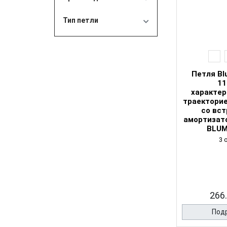
Тип петли
Петля Bl
11
характер
траекторие
со вс
амортизато
BLUM
3 
266.
Под