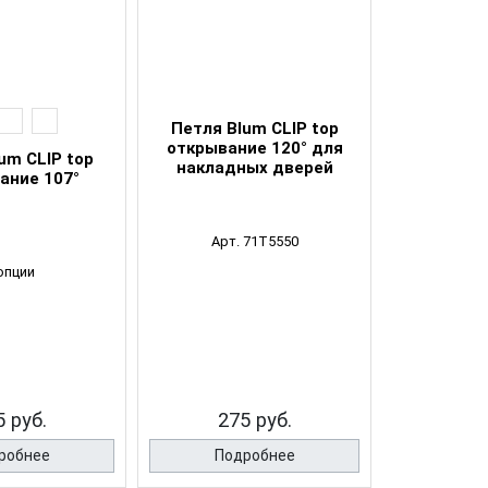
Петля Blum CLIP top
открывание 120° для
um CLIP top
накладных дверей
ание 107°
Арт. 71T5550
опции
5 руб.
275 руб.
робнее
Подробнее