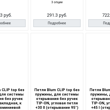
3 опции
3 руб.
291.3 руб.
722
робнее
Подробнее
Под
 CLIP top без
Петля Blum CLIP top без
Петля Blum
для системы
пружины, для системы
пружины, 
я без ручек
открывания без ручек
открыван
акладная, к
TIP-ON, угловая петля
TIP-ON, у
люминиевой
+30 II (открывание 95°)
+45 I (от