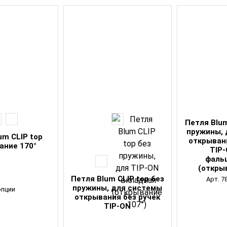
Петля Blum
пружины, 
um CLIP top
открыван
ание 170°
TIP
фаль
(откры
Петля Blum CLIP top без
Арт. 7
пружины, для системы
опции
открывания без ручек
TIP-ON