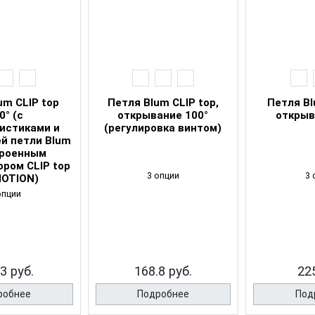
um CLIP top
Петля Blum CLIP top,
Петля Bl
0° (с
открывание 100°
открыв
истиками и
(регулировка винтом)
й петли Blum
троенным
ром CLIP top
3 опции
3 
OTION)
опции
3 руб.
168.8 руб.
22
робнее
Подробнее
Под