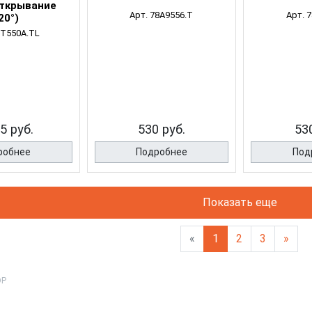
открывание
Арт. 78A9556.T
Арт. 
20°)
2T550A.TL
5 руб.
530 руб.
53
робнее
Подробнее
Под
Показать еще
«
1
2
3
»
OP