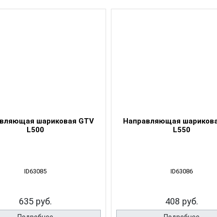
вляющая шариковая GTV
Направляющая шариков
L500
L550
ID63085
ID63086
635 руб.
408 руб.