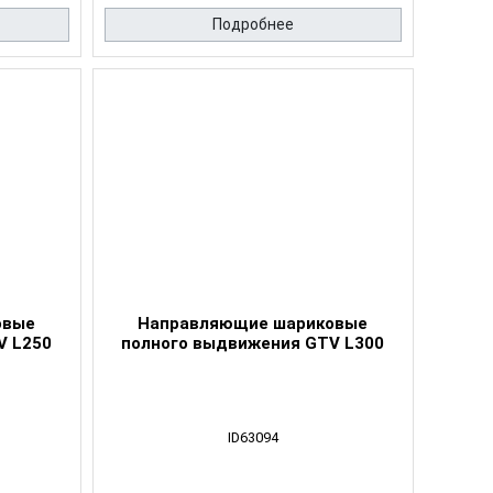
Подробнее
овые
Направляющие шариковые
V L250
полного выдвижения GTV L300
ID63094