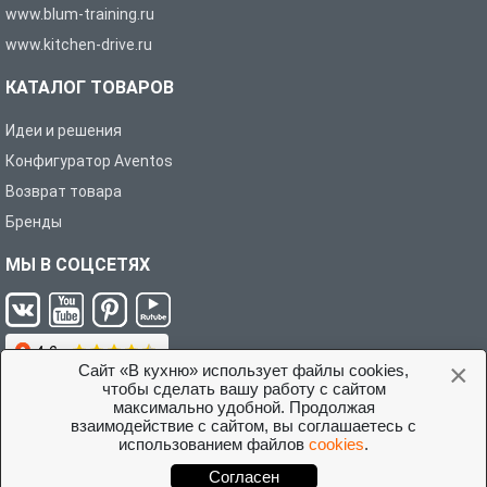
www.blum-training.ru
www.kitchen-drive.ru
КАТАЛОГ ТОВАРОВ
Идеи и решения
Конфигуратор Aventos
Возврат товара
Бренды
МЫ В СОЦСЕТЯХ
×
Сайт «В кухню» использует файлы cookies,
чтобы сделать вашу работу с сайтом
максимально удобной. Продолжая
взаимодействие с сайтом, вы соглашаетесь с
Условия соглашения с покупателем
использованием файлов
cookies
.
©2026 Интернет-магазин «В кухню»
Согласен
Разработано студией
Sitecentriclab