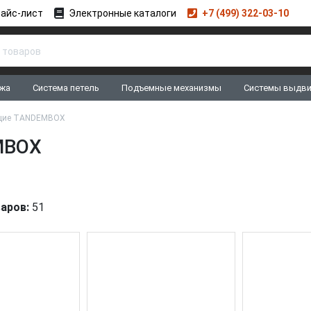
айс-лист
Электронные каталоги
+7 (499) 322-03-10
жа
Система петель
Подъемные механизмы
Системы выдв
щие TANDEMBOX
MBOX
аров:
51