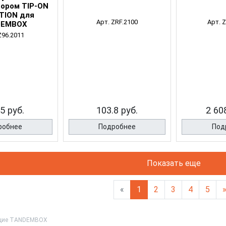
ором TIP-ON
TION для
Арт. ZRF.2100
Арт. 
DEMBOX
Z96.2011
5 руб.
103.8 руб.
2 60
робнее
Подробнее
Под
Показать еще
«
1
2
3
4
5
щие TANDEMBOX