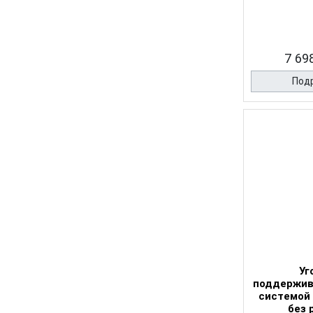
7 698
Под
Уг
поддержив
системой
без 