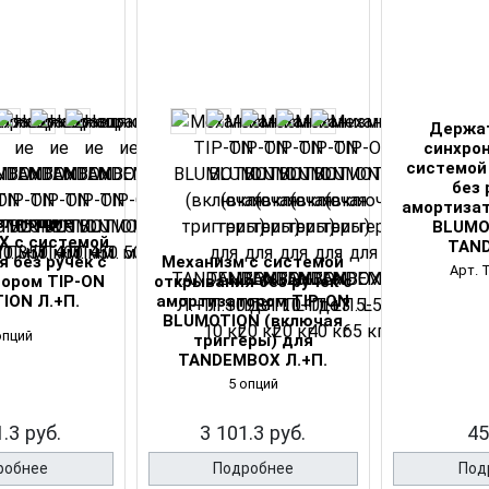
Держат
синхро
системой
без 
амортизат
вляющие
BLUMO
 с системой
TAN
 без ручек с
Механизм с системой
Арт. 
ором TIP-ON
открывания без ручек с
ION Л.+П.
амортизатором TIP-ON
BLUMOTION (включая
опций
триггеры) для
TANDEMBOX Л.+П.
5 опций
.3 руб.
3 101.3 руб.
45
робнее
Подробнее
Под