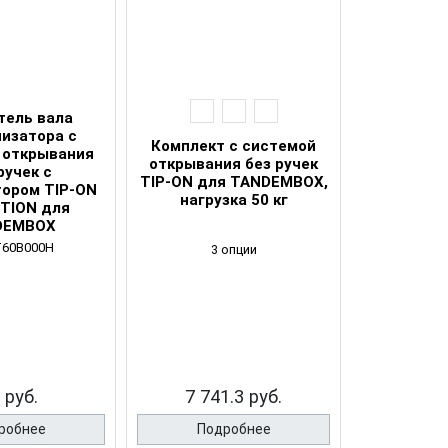
ель вала
низатора с
Комплект с системой
 открывания
открывания без ручек
ручек с
TIP-ON для TANDEMBOX,
ором TIP-ON
нагрузка 50 кг
TION для
DEMBOX
T60B000H
3 опции
 руб.
7 741.3 руб.
робнее
Подробнее