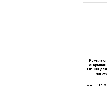
Комплект
открывани
TIP-ON дл
нагруз
Арт. TI01 559