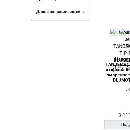
Длина направляющей
Напра
TANDEMBOX
открывания
амортизат
BLUMOT
5 
3 111
Под