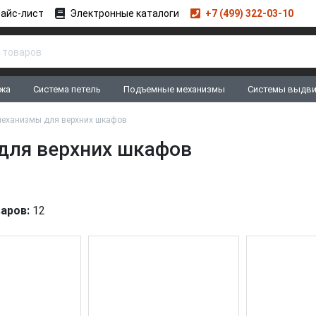
айс-лист
Электронные каталоги
+7 (499) 322-03-10
жа
Система петель
Подъемные механизмы
Системы выдв
еханизмы для верхних шкафов
ля верхних шкафов
аров:
12