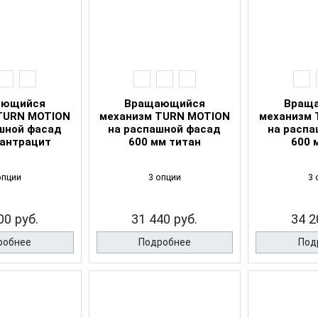
ающийся
Вращающийся
Вращ
TURN MOTION
механизм TURN MOTION
механизм 
шной фасад
на распашной фасад
на распа
 антрацит
600 мм титан
600 
опции
3 опции
3 
00 руб.
31 440 руб.
34 2
робнее
Подробнее
Под