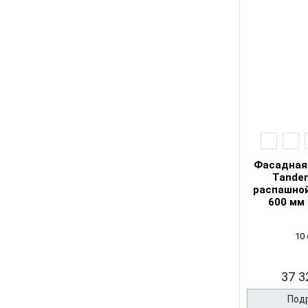
Фасадная
Tandem
распашной
600 мм
10
37 3
Под