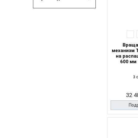
Вращ
механизм 
на распа
600 мм
3 
32 4
Под