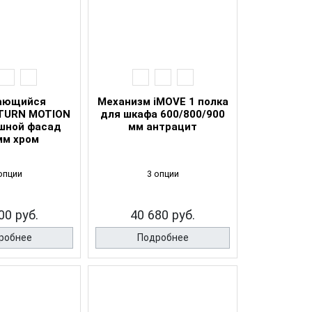
ающийся
Механизм iMOVE 1 полка
TURN MOTION
для шкафа 600/800/900
шной фасад
мм антрацит
мм хром
опции
3 опции
00 руб.
40 680 руб.
робнее
Подробнее