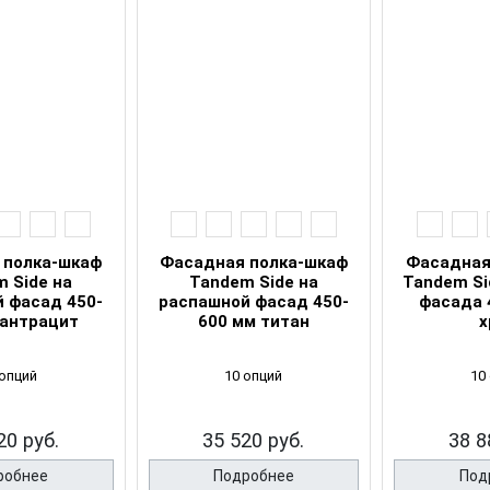
 полка-шкаф
Фасадная полка-шкаф
Фасадная
 Side на
Tandem Side на
Tandem Si
 фасад 450-
распашной фасад 450-
фасада 
 антрацит
600 мм титан
х
 опций
10 опций
10
20 руб.
35 520 руб.
38 8
робнее
Подробнее
Под