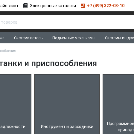
айс-лист
Электронные каталоги
+7 (499) 322-03-10
жа
Система петель
Подъемные механизмы
Системы выдв
особления
танки и приспособления
Программное
надлежности
Инструмент и расходники
принад