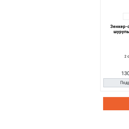
Зенкер-
шурупы
2 
130
Под