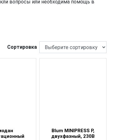
икли вопросы или необходима помощь в
Сортировка
модан
Blum MINIPRESS P,
тационный
двухфазный, 230В