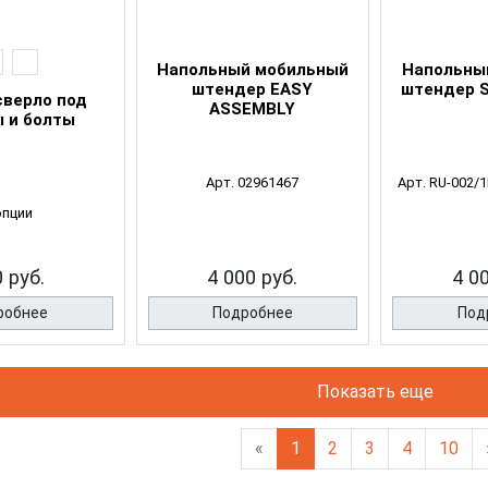
Напольный мобильный
Напольны
штендер EASY
штендер 
сверло под
ASSEMBLY
 и болты
Арт. 02961467
Арт. RU-002/
опции
 руб.
4 000 руб.
4 0
робнее
Подробнее
Под
Показать еще
«
1
2
3
4
10