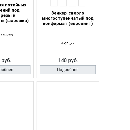
ля потайных
лений под
Зенкер-сверло
резы и
многоступенчатый под
ы (шарошка)
конфирмат (евровинт)
 зенкер
4 опции
 руб.
140 руб.
робнее
Подробнее