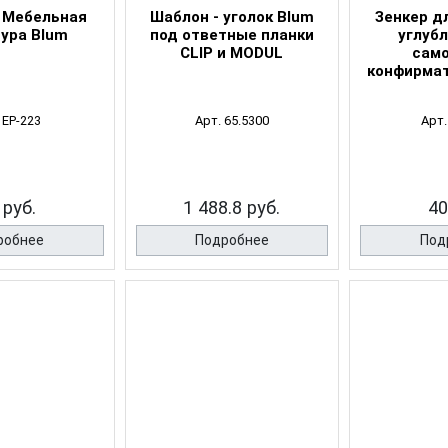
 Мебельная
Шаблон - уголок Blum
Зенкер д
ура Blum
под ответные планки
углуб
CLIP и MODUL
само
конфирмат
 EP-223
Арт. 65.5300
Арт.
 руб.
1 488.8 руб.
40
робнее
Подробнее
Под