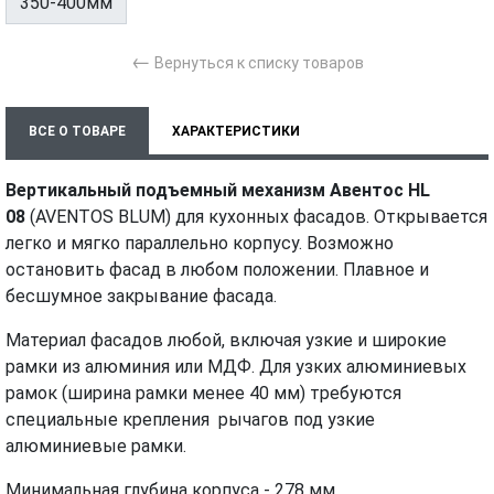
350-400мм
←
Вернуться к списку товаров
ВСЕ О ТОВАРЕ
ХАРАКТЕРИСТИКИ
ТЕХНИЧЕСКИЕ ДОКУМЕНТЫ
МОНТАЖ И УСТАНОВКА
Вертикальный подъемный механизм Авентос HL
08
(AVENTOS BLUM) для кухонных фасадов. Открывается
ВИДЕО
легко и мягко параллельно корпусу. Возможно
остановить фасад в любом положении. Плавное и
бесшумное закрывание фасада.
Материал фасадов любой, включая узкие и широкие
рамки из алюминия или МДФ. Для узких алюминиевых
рамок (ширина рамки менее 40 мм) требуются
специальные крепления рычагов под узкие
алюминиевые рамки.
Минимальная глубина корпуса - 278 мм.