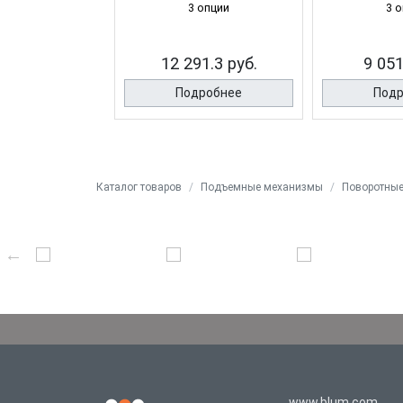
 опции
3 опции
3 
3.8 руб.
12 291.3 руб.
9 051
робнее
Подробнее
Подр
Каталог товаров
Подъемные механизмы
Поворотны
www.blum.com