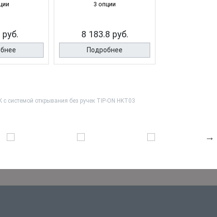
ции
3 опции
3 опц
 руб.
8 183.8 руб.
12 291.
обнее
Подробнее
Подро
с системой открывания без ручек TIP-ON HKT03