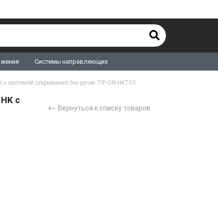
ижения
Системы направляющих
с системой открывания без ручек TIP-ON HKT03
HK с
←
Вернуться к списку товаров