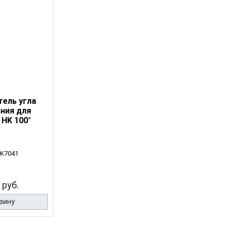
тель угла
ния для
 HK 100°
0K7041
 руб.
зину