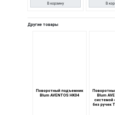
В корзину
В кор
Другие товары
ый подъемник
Поворотный подъемник
Поворотны
ENTOS HK03
Blum AVENTOS HK04
Blum AVE
системой 
без ручек 