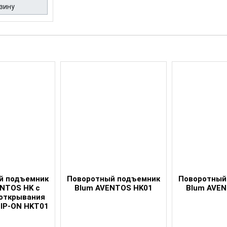
зину
й подъемник
Поворотный подъемник
Поворотный
NTOS HK с
Blum AVENTOS HK01
Blum AVE
открывания
TIP-ON HKT01