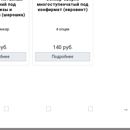
ний под
многоступенчатый под
шурупы и
езы и
конфирмат (евровинт)
 (шарошка)
енкер
4 опции
2 опц
руб.
140 руб.
130 р
обнее
Подробнее
Подро