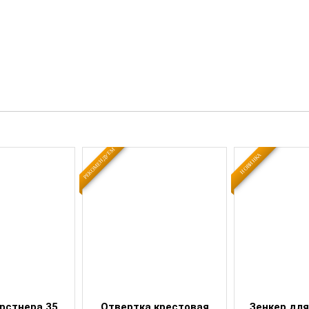
РЕКОМЕНДУЕМ
НОВИНКА
рстнера 35
Отвертка крестовая
Зенкер дл