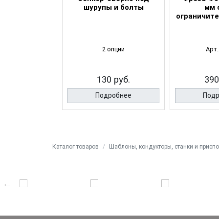
пенчатый под
шурупы и болты
мм 
т (евровинт)
ограничите
 опции
2 опции
Арт.
0 руб.
130 руб.
390
робнее
Подробнее
Подр
Каталог товаров
Шаблоны, кондукторы, станки и присп