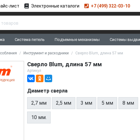
айс-лист
Электронные каталоги
+7 (499) 322-03-10
жа
Система петель
Подъемные механизмы
Системы выдв
особления
Инструмент и расходники
Сверло Blum, длина 57 мм
Сверло Blum, длина 57 мм
Артикул
РОДУКЦИЯ
Диаметр сверла
2,7 мм
2,5 мм
3 мм
5 мм
8 мм
10 мм.