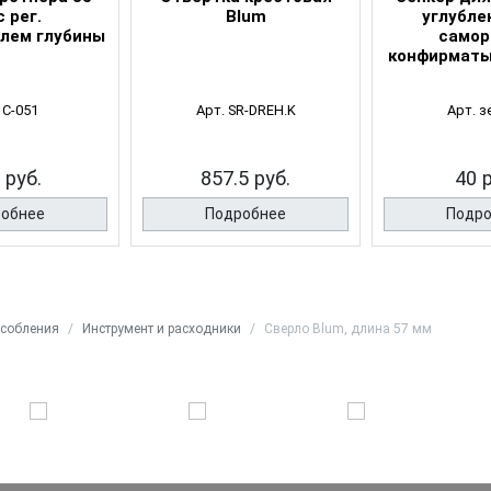
с рег.
Blum
углубле
лем глубины
самор
конфирматы
 С-051
Арт. SR-DREH.K
Арт. з
 руб.
857.5 руб.
40 
обнее
Подробнее
Подр
особления
Инструмент и расходники
Сверло Blum, длина 57 мм