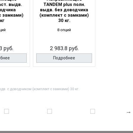
ст. выдв.
TANDEM plus полн.
для TANDEM
водчика
выдв. без доводчика
выдвиж
с замками)
(комплект с замками)
кг
30 кг.
ций
8 опций
Арт. ZST
3 руб.
2 983.8 руб.
3 390 
обнее
Подробнее
Подро
в. с доводчиком (комплект с замками) 30 кг.