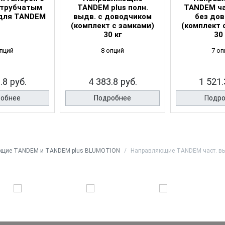
трубчатым
TANDEM plus полн.
TANDEM ча
для TANDEM
выдв. с доводчиком
без до
(комплект с замками)
(комплект 
30 кг
30 
опций
8 опций
7 оп
.8 руб.
4 383.8 руб.
1 521.
обнее
Подробнее
Подр
щие TANDEM и TANDEM plus BLUMOTION
Направляющие TANDEM част. выд