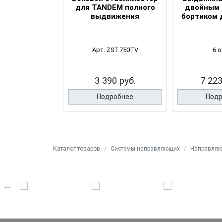
plus полн.
для TANDEM полного
двойным 
з доводчика
выдвижения
бортиком 
т с замками)
0 кг.
 опций
Арт. ZST.750TV
6 
3.8 руб.
3 390 руб.
7 223
робнее
Подробнее
Подр
Каталог товаров
Системы направляющих
Направляю