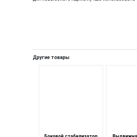
Другие товары
авляющие
Боковой стабилизатор
Выдвижная