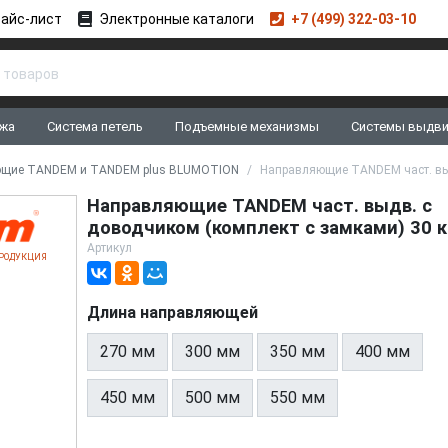
айс-лист
Электронные каталоги
+7 (499) 322-03-10
жа
Система петель
Подъемные механизмы
Системы выдв
щие TANDEM и TANDEM plus BLUMOTION
Направляющие TANDEM част. выд
Направляющие TANDEM част. выдв. с
доводчиком (комплект с замками) 30 к
Артикул
РОДУКЦИЯ
Длина направляющей
270 мм
300 мм
350 мм
400 мм
450 мм
500 мм
550 мм