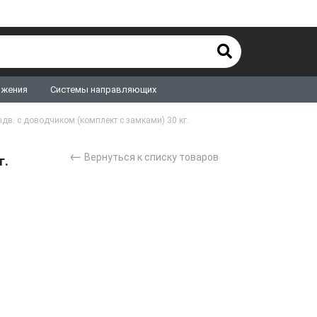
ижения
Системы направляющих
в. с доводчиком (комплект с замками) 30 кг.
←
Вернуться к списку товаров
г.