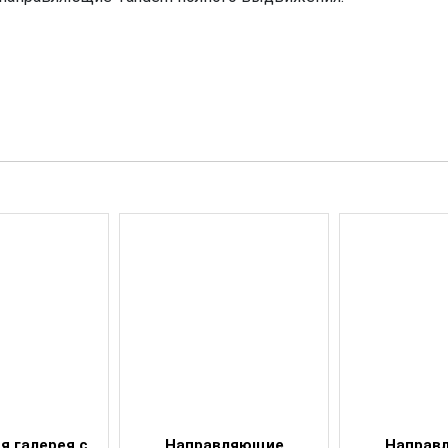
 галерея с
Направляющие
Направ