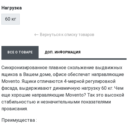
Нагрузка
60 кг
←
Вернуться к списку товаров
ВСЕ О ТОВАРЕ
ДОП. ИНФОРМАЦИЯ
ХАРАКТЕРИСТИКИ
ТЕХНИЧЕСКИЕ ДОКУМЕНТЫ
Синхронизированное плавное скольжение выдвижных
ящиков в Вашем доме, офисе обеспечат направляющие
МОНТАЖ И УСТАНОВКА
ВИДЕО
Movento. Ящики отличаются 4-мерной регулировкой
фасада, выдерживают динамичную нагрузку 60 кг. Чем
еще хорошие направляющие Movento? Так это высокой
стабильностью и незначительными показателями
провисания.
Преимущества :