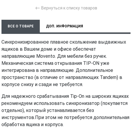
←
Вернуться к списку товаров
ВСЕ О ТОВАРЕ
ДОП. ИНФОРМАЦИЯ
ХАРАКТЕРИСТИКИ
ТЕХНИЧЕСКИЕ ДОКУМЕНТЫ
Синхронизированное плавное скольжение выдвижных
ящиков в Вашем доме и офисе обеспечат
МОНТАЖ И УСТАНОВКА
ВИДЕО
направляющие Movento. Для мебели без ручек.
Механическая система открывания TIP-ON уже
интегрирована в направляющие. Дополнительное
пространство (в отличие от направляющих Tandem) в
корпусе снизу и сзади не требуется.
Для надежного срабатывания Tip-On на широких ящиках
рекомендуем использовать синхронизатор (покупается
отдельно), который устанавливается без
инструментов.При этом не потребуется дополнительная
обработка ящика и корпуса.