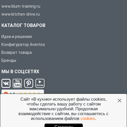
www.blum-training.ru
www.kitchen-drive.ru
КАТАЛОГ ТОВАРОВ
Идеи и решения
Конфигуратор Aventos
Возврат товара
Бренды
МЫ В СОЦСЕТЯХ
×
Сайт «В кухню» использует файлы cookies,
чтобы сделать вашу работу с сайтом
максимально удобной. Продолжая
взаимодействие с сайтом, вы соглашаетесь с
Условия соглашения с покупателем
использованием файлов
cookies
.
©2026 Интернет-магазин «В кухню»
Согласен