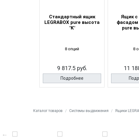
ртный ящик
Стандартный ящик
Ящик с
 pure высота
LEGRABOX pure высота
фасадом
"M"
"K"
pure в
 опций
8 опций
8 
25 руб.
9 817.5 руб.
11 188
робнее
Подробнее
Подр
Каталог товаров
Системы выдвижения
Ящики LEGR