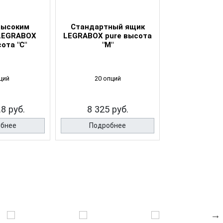
высоким
Стандартный ящик
Стандартн
LEGRABOX
LEGRABOX pure высота
LEGRABOX pu
ота "C"
"M"
"K"
ций
20 опций
8 опц
.8 руб.
8 325 руб.
9 817.5
обнее
Подробнее
Подро