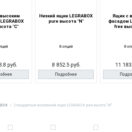
 высоким
Низкий ящик LEGRABOX
Ящик с 
 LEGRABOX
pure высота "N"
фасадом 
ысота "C"
free выс
опций
8 опций
8 оп
.8 руб.
8 852.5 руб.
11 183
обнее
Подробнее
Подр
ABOX
Стандартный внутренний ящик LEGRABOX pure высота "M"