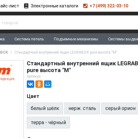
айс-лист
Электронные каталоги
+7 (499) 322-03-10
жа
Система петель
Подъемные механизмы
Системы выдв
ABOX
Стандартный внутренний ящик LEGRABOX pure высота "M"
Стандартный внутренний ящик LEGRA
pure высота "M"
Артикул
РОДУКЦИЯ
Цвет
белый шёлк
нерж. сталь
серый орион
терра - чёрный