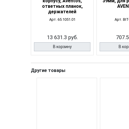
корпусу, Aventos,
39мм, для р
ответных планок,
AVE
держателей
Арт. 65.1051.01
Арт. BIT
13 631.3 руб.
707.5
В корзину
В кор
Другие товары