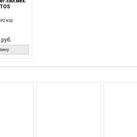
ег.сил.мех.
NTOS
-PZ KS2
 руб.
зину