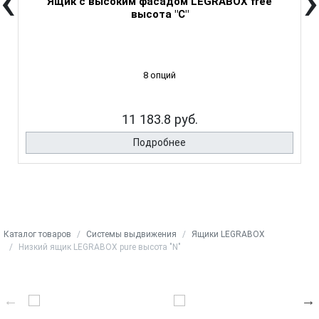
‹
›
Ящик с высоким фасадом LEGRABOX free
высота "C"
8 опций
11 183.8 руб.
Подробнее
Каталог товаров
Системы выдвижения
Ящики LEGRABOX
Низкий ящик LEGRABOX pure высота "N"