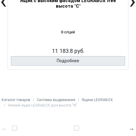
‹
›
Ящик с высоким фасадом LEGRABOX free
высота "C"
8 опций
11 183.8 руб.
Подробнее
Каталог товаров
Системы выдвижения
Ящики LEGRABOX
Низкий ящик LEGRABOX pure высота "N"