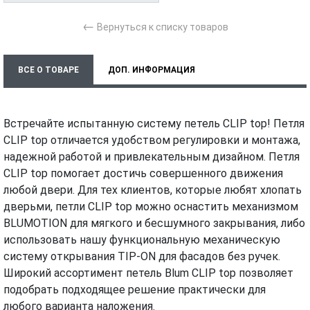
←
Вернуться к списку товаров
ВСЕ О ТОВАРЕ
ДОП. ИНФОРМАЦИЯ
ХАРАКТЕРИСТИКИ
ТЕХНИЧЕСКИЕ ДОКУМЕНТЫ
Встречайте испытанную систему петель CLIP top! Петля
МОНТАЖ И УСТАНОВКА
ВИДЕО
CLIP top отличается удобством регулировки и монтажа,
надежной работой и привлекательным дизайном. Петля
CLIP top помогает достичь совершенного движения
любой двери. Для тех клиентов, которые любят хлопать
дверьми, петли CLIP top можно оснастить механизмом
BLUMOTION для мягкого и бесшумного закрывания, либо
использовать нашу функциональную механическую
систему открывания TIP-ON для фасадов без ручек.
Широкий ассортимент петель Blum CLIP top позволяет
подобрать подходящее решение практически для
любого варианта наложения.