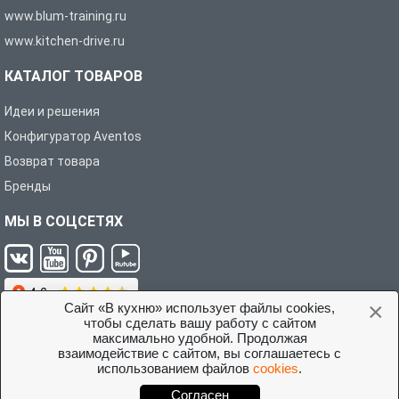
www.blum-training.ru
www.kitchen-drive.ru
КАТАЛОГ ТОВАРОВ
Идеи и решения
Конфигуратор Aventos
Возврат товара
Бренды
МЫ В СОЦСЕТЯХ
×
Сайт «В кухню» использует файлы cookies,
чтобы сделать вашу работу с сайтом
максимально удобной. Продолжая
взаимодействие с сайтом, вы соглашаетесь с
Условия соглашения с покупателем
использованием файлов
cookies
.
©2026 Интернет-магазин «В кухню»
Согласен
Разработано студией
Sitecentriclab