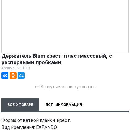
Держатель Blum крест. пластмассовый, с
распорными пробками
Артикул
970.15E1
←
Вернуться к списку товаров
ВСЕ О ТОВАРЕ
ДОП. ИНФОРМАЦИЯ
ХАРАКТЕРИСТИКИ
ТЕХНИЧЕСКИЕ ДОКУМЕНТЫ
Форма ответной планки: крест.
Вид крепления: EXPANDO
МОНТАЖ И УСТАНОВКА
ВИДЕО