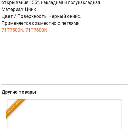
открывания 155°, накладная и полунакладная
ВИДЕО
Maтeриaл: Цинк
Цвет / Поверхность: Черный оникс.
Применяется совместно с петлями:
71T7500N
,
71T7600N
Другие товары
РЕКОМЕНДУЕМ
РЕК