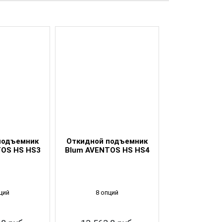
подъемник
Откидной подъемник
Откидной п
TOS HS HS3
Blum AVENTOS HS HS4
Blum AVENT
ций
8 опций
8 опц