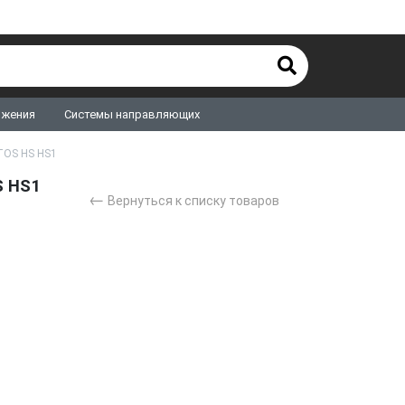
ижения
Системы направляющих
TOS HS HS1
S HS1
←
Вернуться к списку товаров