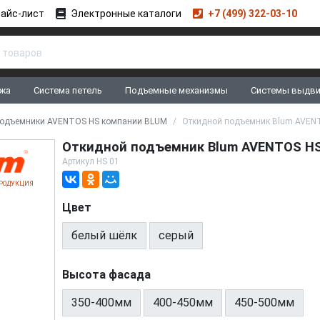
айс-лист
Электронные каталоги
+7 (499) 322-03-10
жа
Система петель
Подъемные механизмы
Системы выдв
подъемники AVENTOS HS компании BLUM
Откидной подъемник Blum AVEN
Откидной подъемник Blum AVENTOS H
Артикул
HS 01
РОДУКЦИЯ
Цвет
белый шёлк
серый
Высота фасада
350-400мм
400-450мм
450-500мм