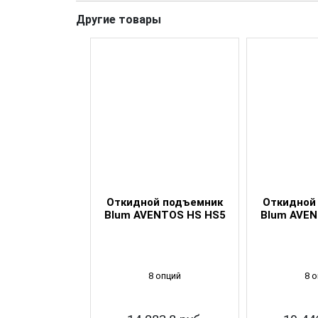
Другие товары
й подъемник
Откидной подъемник
Откидной
NTOS HS HS4
Blum AVENTOS HS HS5
Blum AVEN
 опций
8 опций
8 