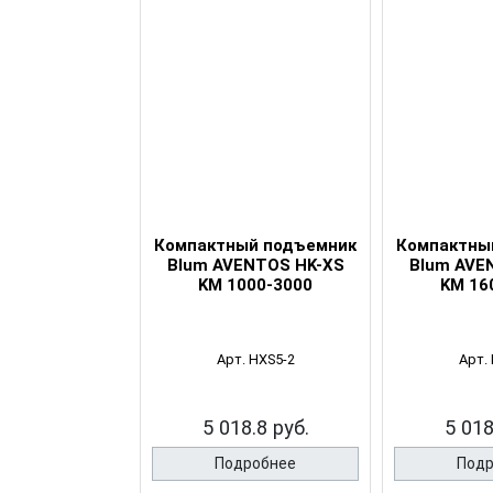
ый подъемник
Компактный подъемник
Компактны
ENTOS HK-XS
Blum AVENTOS HK-XS
Blum AVE
00-2000
KM 1000-3000
KM 16
. HXS4-2
Арт. HXS5-2
Арт.
8.8 руб.
5 018.8 руб.
5 018
робнее
Подробнее
Подр