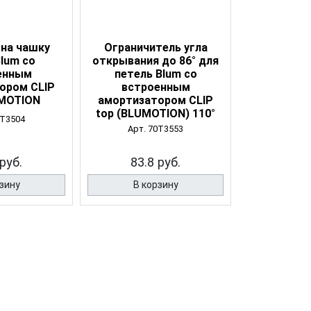
 на чашку
Ограничитель угла
Blum со
открывания до 86° для
енным
петель Blum со
ором CLIP
встроенным
UMOTION
амортизатором CLIP
top (BLUMOTION) 110°
0T3504
Арт. 70T3553
руб.
83.8 руб.
зину
В корзину