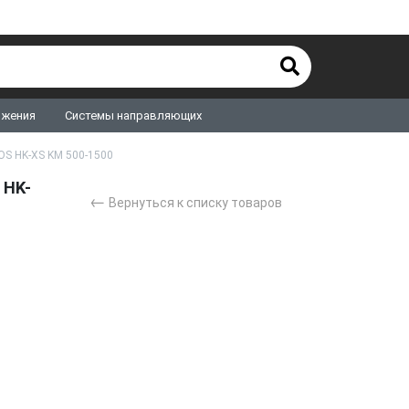
ижения
Системы направляющих
S HK-XS KM 500-1500
 HK-
←
Вернуться к списку товаров