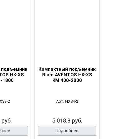
 подъемник
Компактный подъемник
Компактный 
TOS HK-XS
Blum AVENTOS HK-XS
Blum AVENT
0-1800
KM 400-2000
KM 1000
XS3-2
Арт. HXS4-2
Арт. HX
 руб.
5 018.8 руб.
5 018.8
обнее
Подробнее
Подро