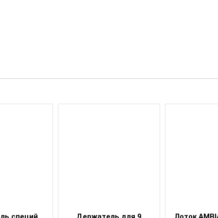
ль специй
Держатель для 9
Лоток AMBI