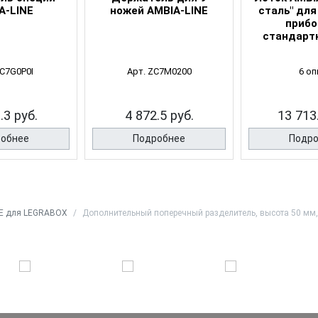
A-LINE
ножей AMBIA-LINE
сталь" дл
прибо
стандарт
ZC7G0P0I
Арт. ZC7M0200
6 оп
.3 руб.
4 872.5 руб.
13 713
обнее
Подробнее
Подр
NE для LEGRABOX
Дополнительный поперечный разделитель, высота 50 мм