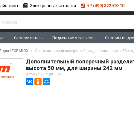
айс-лист
Электронные каталоги
+7 (499) 322-03-10
жа
Система петель
Подъемные механизмы
Системы выдв
NE для LEGRABOX
Дополнительный поперечный разделитель, высота 50 мм
Дополнительный поперечный разделит
высота 50 мм, для ширины 242 мм
Артикул
ZC7Q0U0SS
РОДУКЦИЯ