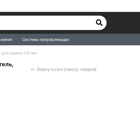
ижения
Системы направляющих
, для ширины 242 мм
ель,
←
Вернуться к списку товаров