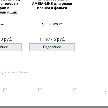
я столовых
AMBIA-LINE для резки
LINE ширино
ров в
плёнки и фольги
низкий ящи
ный ящик
ций
Арт. ZC7C0001
6 опц
.8 руб.
11 977.5 руб.
3 852.5
обнее
Подробнее
Подро
, для ширины 242 мм