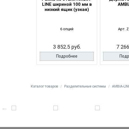
NE для резки
LINE шириной 100 мм в
AMBI
 и фольги
низкий ящик (узкая)
 ZC7C0001
6 опций
Арт. 
7.5 руб.
3 852.5 руб.
7 266
робнее
Подробнее
Подр
Каталог товаров
Разделительные системы
AMBIA-LI