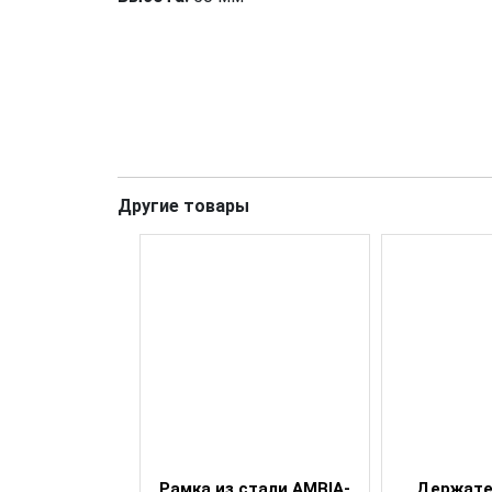
Другие товары
особление
Рамка из стали AMBIA-
Держате