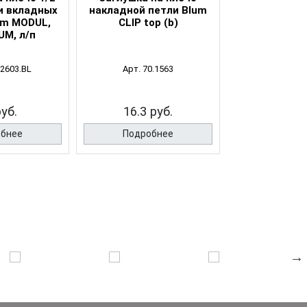
и вкладных
накладной петли Blum
накладной п
um MODUL,
CLIP top (b)
CLIP top/C
UM, л/п
BLUMO
2603.BL
Арт. 70.1563
Арт. 70.1
руб.
16.3 руб.
16.3 р
обнее
Подробнее
Подро