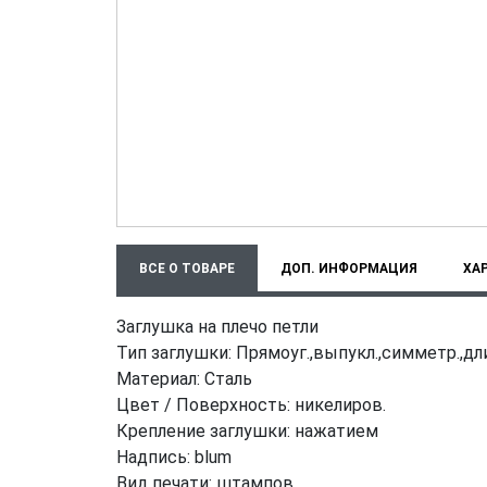
ВСЕ О ТОВАРЕ
ДОП. ИНФОРМАЦИЯ
ХА
Заглушка на плечо петли
Тип заглушки: Прямоуг.,выпукл.,симметр.,дл
Maтeриaл: Сталь
Цвет / Поверхность: никелиров.
Крепление заглушки: нажатием
Надпись: blum
Вид печати: штампов.