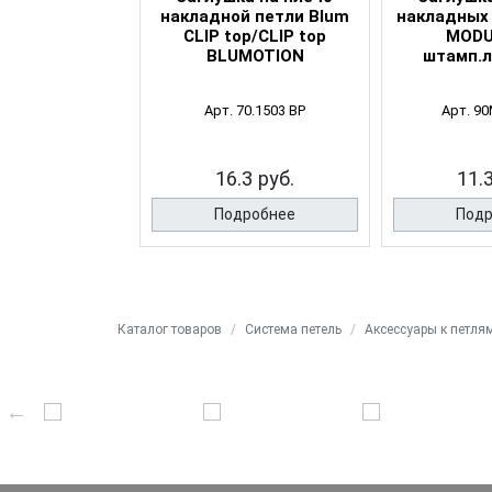
й петли Blum
накладной петли Blum
накладных 
 top (b)
CLIP top/CLIP top
MODUL
BLUMOTION
штамп.л
 70.1563
Арт. 70.1503 BP
Арт. 9
3 руб.
16.3 руб.
11.3
робнее
Подробнее
Подр
Каталог товаров
Система петель
Аксессуары к петля