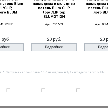
петель Blum
накладных и вкладных
накладных 
/CLIP,
петель Blum CLIP
петель Bl
ого BLUM
top/CLIP top
лого BL
BLUMOTION
0M2503.BP
Арт. 70.1663
Арт. 90M
 руб.
20 руб.
20 
обнее
Подробнее
Подр
м
Заглушка на плечо петли 155° накладной и 1/2 накладной с лого BLUM