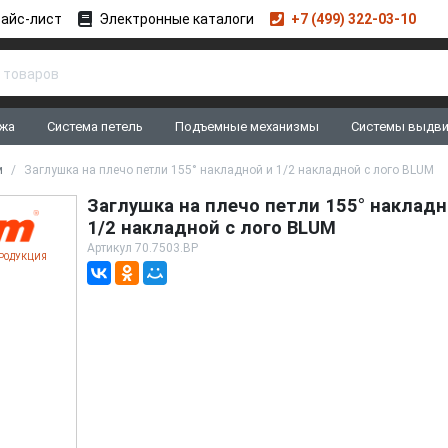
айс-лист
Электронные каталоги
+7 (499) 322-03-10
жа
Система петель
Подъемные механизмы
Системы выдв
м
Заглушка на плечо петли 155° накладной и 1/2 накладной с лого BLUM
Заглушка на плечо петли 155° накладн
1/2 накладной с лого BLUM
Артикул
70.7503.BP
РОДУКЦИЯ