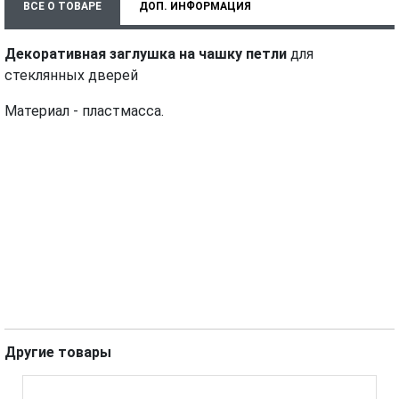
ВСЕ О ТОВАРЕ
ДОП. ИНФОРМАЦИЯ
ХАРАКТЕРИСТИКИ
ТЕХНИЧЕСКИЕ ДОКУМЕНТЫ
Декоративная заглушка на чашку петли
для
стеклянных дверей
МОНТАЖ И УСТАНОВКА
ВИДЕО
Материал - пластмасса.
Другие товары