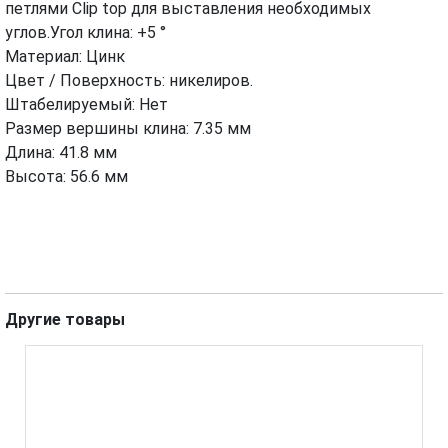
петлями Clip top для выставления необходимых
МОНТАЖ И УСТАНОВКА
ВИДЕО
углов.Угол клина: +5 °
Maтeриaл: Цинк
Цвет / Поверхность: никелиров.
Штабелируемый: Нет
Размер вершины клина: 7.35 мм
Длина: 41.8 мм
Высoтa: 56.6 мм
Другие товары